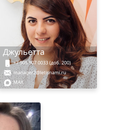
Джульетта
+7 905 907 0033 (доб. 200)
manager2@letisnami.ru
MAX