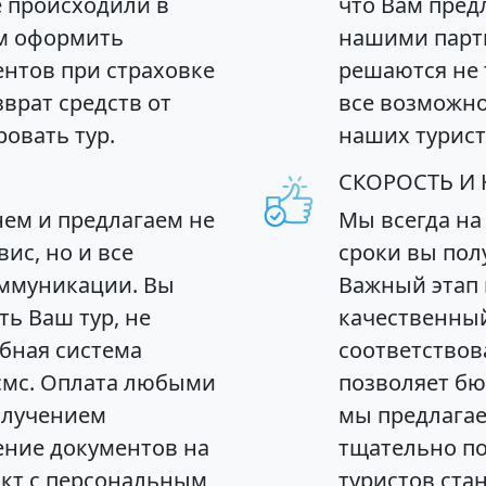
 происходили в
что Вам предл
ем оформить
нашими парт
нтов при страховке
решаются не 
зврат средств от
все возможно
овать тур.
наших турист
СКОРОСТЬ И 
нем и предлагаем не
Мы всегда на
ис, но и все
сроки вы пол
ммуникации. Вы
Важный этап 
ь Ваш тур, не
качественный
обная система
соответствов
смс. Оплата любыми
позволяет бю
олучением
мы предлагае
ение документов на
тщательно п
акт с персональным
туристов ста