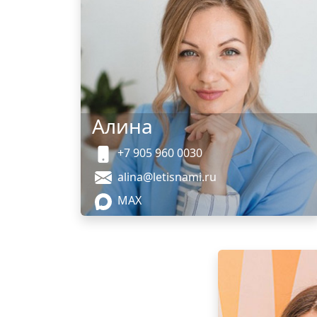
Алина
+7 905 960 0030
alina@letisnami.ru
MAX