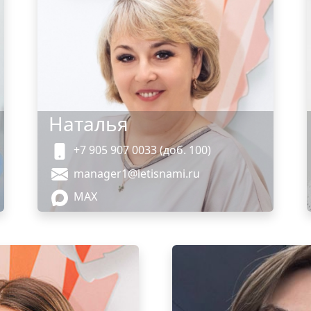
Наталья
+7 905 907 0033 (доб. 100)
manager1@letisnami.ru
MAX