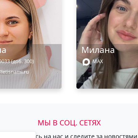
на
Милана
033 (доб. 300)
MAX
etisnami.ru
МЫ В СОЦ. СЕТЯХ
подпишитесь на нас и следите за новостями