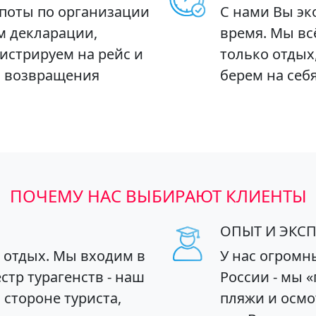
опоты по организации
С нами Вы эк
м декларации,
время. Мы вс
истрируем на рейс и
только отдых
о возвращения
берем на себя
ПОЧЕМУ НАС ВЫБИРАЮТ КЛИЕНТЫ
ОПЫТ И ЭКС
й отдых. Мы входим в
У нас огромн
тр турагенств - наш
России - мы 
а стороне туриста,
пляжи и осмо