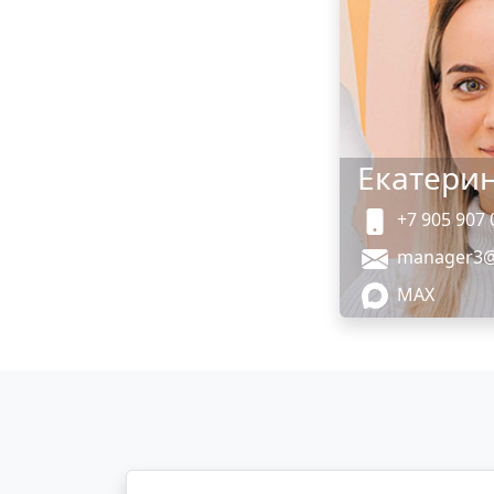
Екатери
+7 905 907 0
manager3@l
MAX