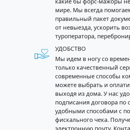
какие бы форс-мажоры не
мире. Мы всегда помога
правильный пакет докуме
от невыезда, ускорить во
туроператора, перебронир
УДОБСТВО
Мы идем в ногу со време
только качественный серв
современные способы ко
можете выбрать и оплатит
выходя из дома. У нас уд
подписания договора по 
удобными способами с п
фискального чека. Получ
электронную почту. Конт